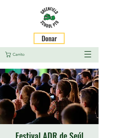
Donar
Carrito
Festival ADR de Seúl