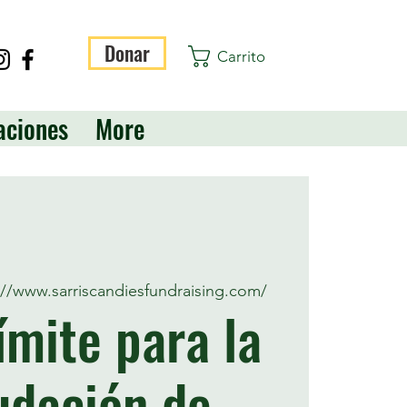
Donar
Carrito
aciones
More
://www.sarriscandiesfundraising.com/
ímite para la
udación de