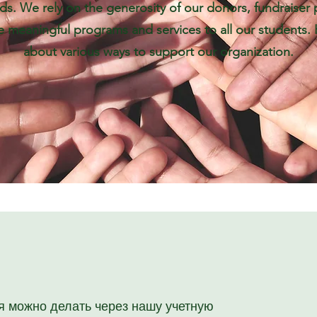
. We rely on the generosity of our donors, fundraiser 
 meaningful programs and services to all our students.
about various ways to support our organization.
 можно делать через нашу учетную