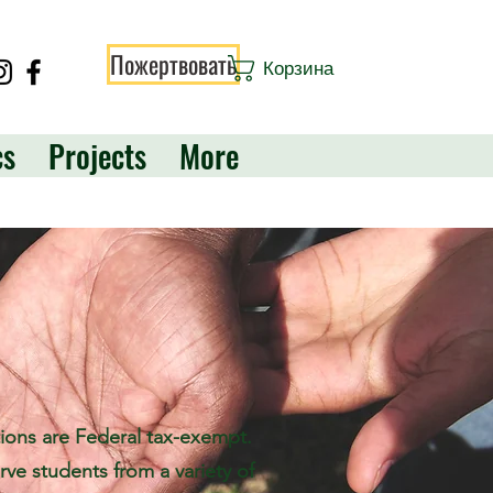
Пожертвовать
Корзина
cs
Projects
More
tions are Federal tax-exempt.
erve students from a variety of