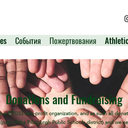
es
События
Пожертвования
Athleti
Donations and Fundraising
 a 501(c)3 non-profit organization, and as such all dona
 (part of the Pittsburgh Public Schools district) and we s