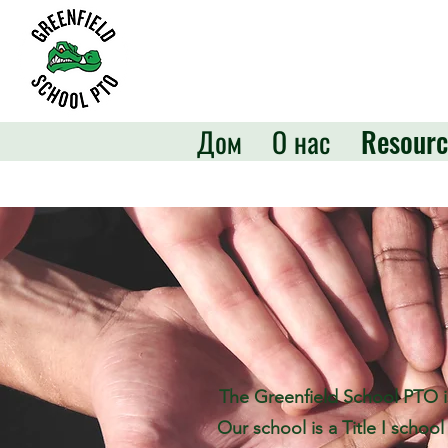
Дом
О нас
Resourc
The Greenfield School PTO is
Our school is a Title I school