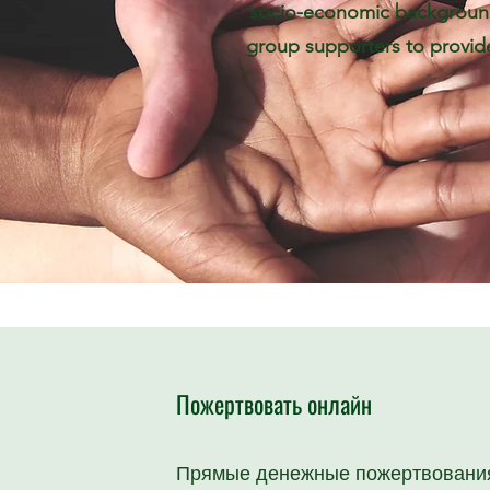
socio-economic backgrounds
group supporters to provide
Пожертвовать онлайн
Прямые денежные пожертвования