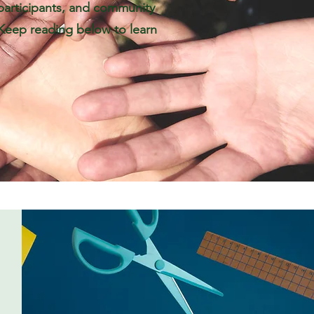
participants, and community
 Keep reading below to learn