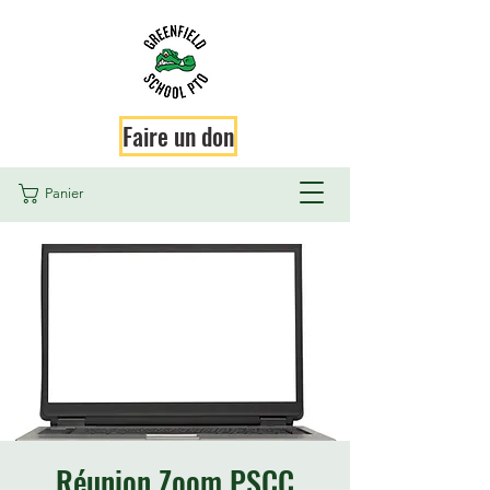
Faire un don
Panier
Réunion Zoom PSCC