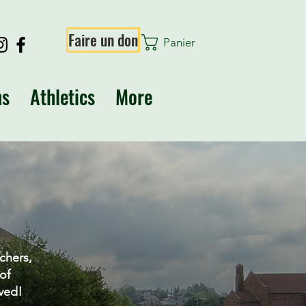
Faire un don
Panier
ns
Athletics
More
chers,
of
ved!