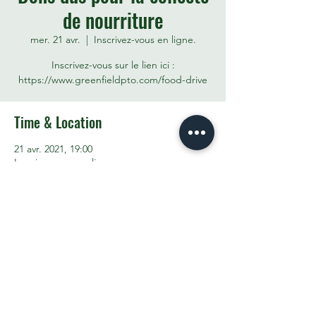
de nourriture
mer. 21 avr.
  |  
Inscrivez-vous en ligne.
Inscrivez-vous sur le lien ici :
https://www.greenfieldpto.com/food-drive
Time & Location
21 avr. 2021, 19:00
Inscrivez-vous en ligne.
Share This Event
Contact the PTO:
ptogreenfieldk8@gmail.com
Subscribe
to our email updates