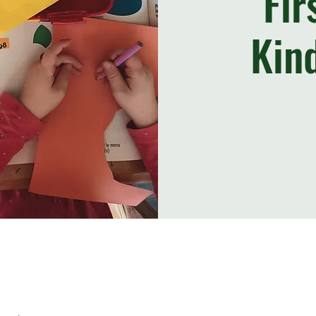
Fir
Kin