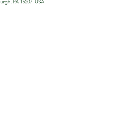
sburgh, PA 15207, USA