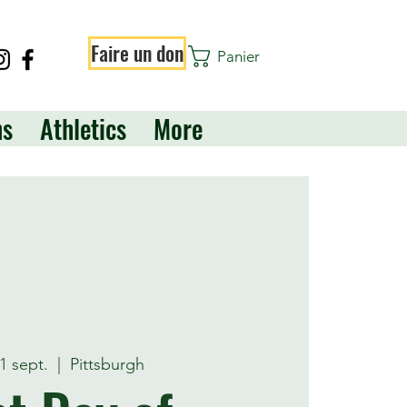
Faire un don
Panier
ns
Athletics
More
01 sept.
  |  
Pittsburgh