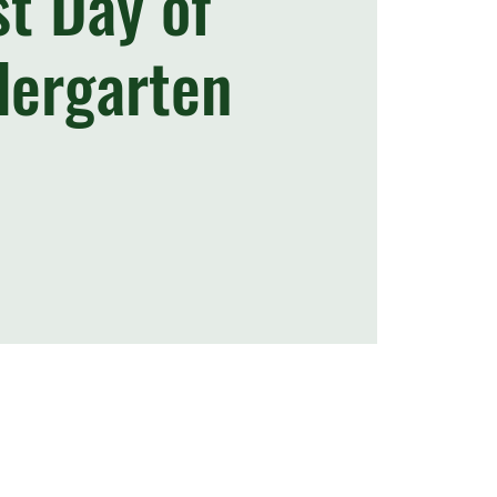
st Day of
dergarten