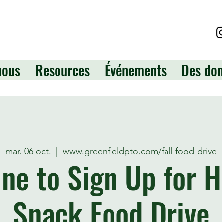
nous
Resources
Événements
Des do
mar. 06 oct.
  |  
www.greenfieldpto.com/fall-food-drive
ine to Sign Up for H
Snack Food Drive