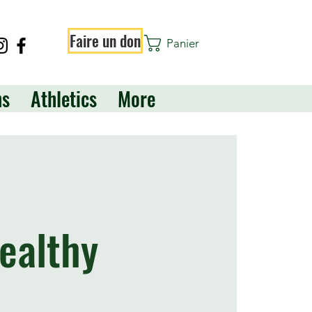
Faire un don
Panier
ns
Athletics
More
ealthy