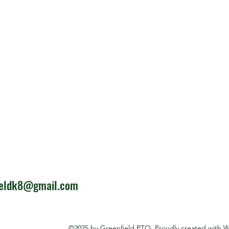
ieldk8@gmail.com
©2025 by Greenfield PTO. Proudly created with 