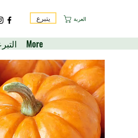
يتبرع
العربة
More
التبر