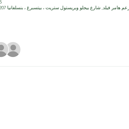
25 أكتوبر 0
عم هامر فيلد, شارع بيجلو وبريستول ستريت ، بيتسبرغ ، بنسلفانيا 15207 ، الولايات المتحدة الأمريكية